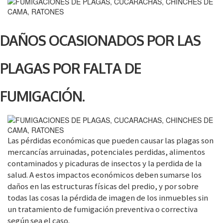
que se mueven rápidamente de una fuente de
enfermedad, como la basura, a otra. Una mosca
DAÑOS OCASIONADOS POR LAS
puede depositar miles de bacterias cada vez que
aterriza. Por cada mosca a la vista, se esconden
PLAGAS POR FALTA DE
19. Esto significa que los humanos no ven el 95%
de moscas presentes en una infestación.
FUMIGACIÓN.
LEER MAS
Las pérdidas económicas que pueden causar las plagas son
mercancías arruinadas, potenciales perdidas, alimentos
contaminados y picaduras de insectos y la perdida de la
salud. A estos impactos económicos deben sumarse los
daños en las estructuras físicas del predio, y por sobre
todas las cosas la pérdida de imagen de los inmuebles sin
un tratamiento de fumigación preventiva o correctiva
según sea el caso.