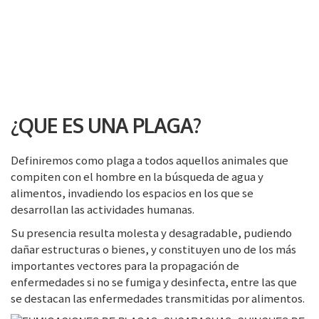
FUMIGACION DE MOSCAS
Más de 100 patógenos están asociados con la
mosca de casa incluyendo Salmonella,
¿QUE ES UNA PLAGA?
Staphylococcus, E. coli y Shigella. Estos
patógenos pueden causar enfermedades en
Definiremos como plaga a todos aquellos animales que
humanos y animales como cólera, hepatitis,
compiten con el hombre en la búsqueda de agua y
polio, tuberculosis, diarrea, fiebre, entre otras.
alimentos, invadiendo los espacios en los que se
La higiene es de suma importancia para el
desarrollan las actividades humanas.
control de estas plagas, pero la información
Su presencia resulta molesta y desagradable, pudiendo
correcta es necesaria para lograr eliminarlas.
dañar estructuras o bienes, y constituyen uno de los más
importantes vectores para la propagación de
Las moscas pueden vivir de ocho días a dos
enfermedades si no se fumiga y desinfecta, entre las que
meses, pero el daño que pueden ocasionar es
se destacan las enfermedades transmitidas por alimentos.
grande ya que esparcen enfermedades gracias a