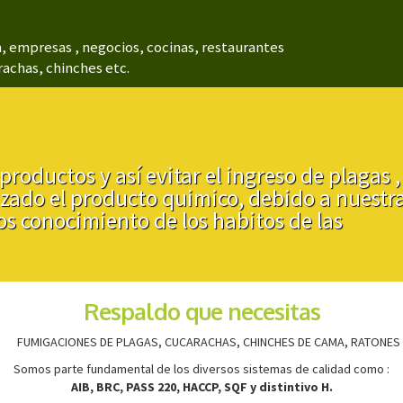
, empresas , negocios, cocinas, restaurantes
achas, chinches etc.
productos y así evitar el ingreso de plagas ,
izado el producto quimico, debido a nuestr
s conocimiento de los habitos de las
Respaldo que necesitas
Somos parte fundamental de los diversos sistemas de calidad como :
AIB, BRC, PASS 220, HACCP, SQF y distintivo H.