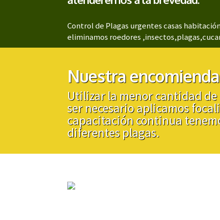
Control de Plagas urgentes casas habitación
eliminamos roedores ,insectos,plagas,cucar
Nuestra encomienda
Utilizar la menor cantidad de 
ser necesario aplicamos focal
capacitación continua tenemo
diferentes plagas.