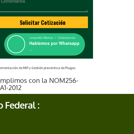
Leopoldo Marcos / Cotizaciones
Hablemos por Whatsapp
ementación de MIP y Gestión preventiva de Plagas
mplimos con la NOM256-
A1-2012
o Federal :